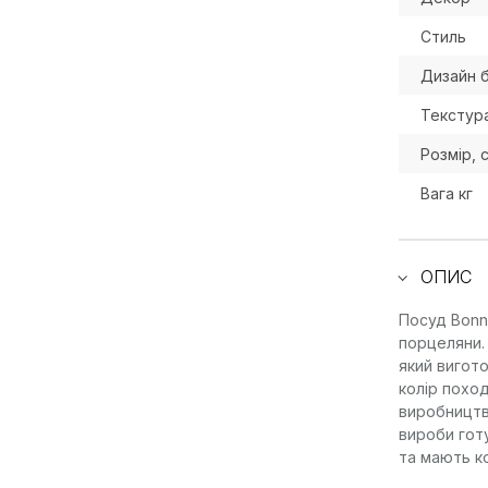
Стиль
Дизайн 
Текстур
Розмір, 
Вага кг
ОПИС
Посуд Bonna
порцеляни.
який вигот
колір похо
виробництв
вироби гот
та мають ко