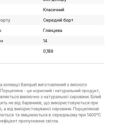
Класичний
борту
Середній борт
а
Глянцева
см
14
0,189
 колекції Banquet виготовлений з якісного
 Порцеляна - це корисний і натуральний продукт,
овляється виключно з натуральної сировини. Білий
дить не від барвників, що використовуються при
і, а від використовуваної сировини. Порцелянові
уються та зміцнюються в середньому при 1400°C
ефіцієнт пропускання світла.