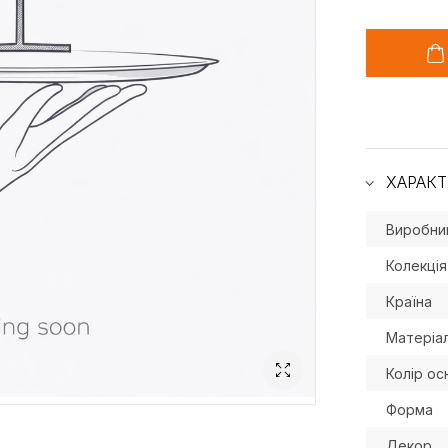
ХАРАК
Виробни
Колекція
Країна
Матеріа
Колір ос
Форма
Декор