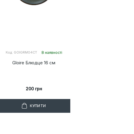
Код: GOIGRM04CT
В наявності
Код: 
Gloire Блюдце 16 см
Gl
200 грн
КУПИТИ