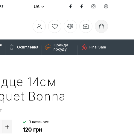
UA
КТ
я
Оренда
Освітлення
Final Sale
посуду
дце 14см
quet Bonna
T
В наявності
120 грн