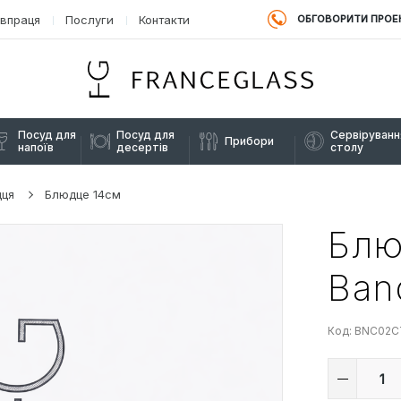
ОБГОВОРИТИ ПРОЕ
івпраця
Послуги
Контакти
Посуд для
Посуд для
Сервіруванн
Прибори
напоїв
десертів
столу
дця
Блюдце 14см
Блю
Ban
Код: BNC02C