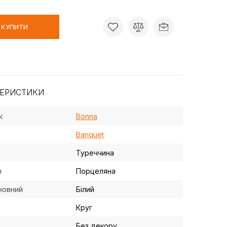
КУПИТИ
ТЕРИСТИКИ
к
Bonna
Banquet
Туреччина
л
Порцеляна
новний
Білий
Круг
Без декору